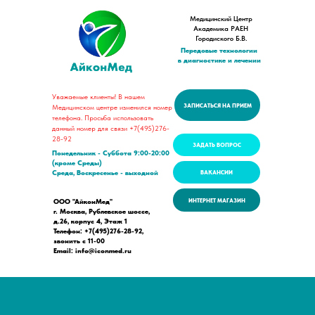
Медицинский Центр
Академика РАЕН
Городиского Б.В.
Передовые технологии
в диагностике и лечении
Уважаемые клиенты! В нашем
ЗАПИСАТЬСЯ НА ПРИЕМ
Медицинском центре изменился номер
телефона. Просьба использовать
данный номер для связи +7(495)276-
28-92
ЗАДАТЬ ВОПРОС
Понедельник - Суббота 9:00-20:00
(кроме Среды)
Среда, Воскресенье - выходной
ВАКАНСИИ
ИНТЕРНЕТ МАГАЗИН
ООО "АйконМед"
г. Москва, Рублевское шоссе,
д.26, корпус 4, Этаж 1
Телефон: +7(495)276-28-92,
звонить с 11-00
Email: info@iconmed.ru